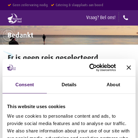
Geen zeilervaring nodig
Catering & slaapplaats aan boord
Geen reserveringskosten
Vraag? Bel ons!
Bedankt
Er is geen reis geselecteerd
Kies een reis uit
het reisaanbod
en boek vanaf daar uw reis.
Voorproefje meezeilen
Consent
Details
About
Bekijk het filmpje
This website uses cookies
Facebook
Volg ons
We use cookies to personalise content and ads, to
provide social media features and to analyse our traffic.
We also share information about your use of our site with
Ter voorbereiding