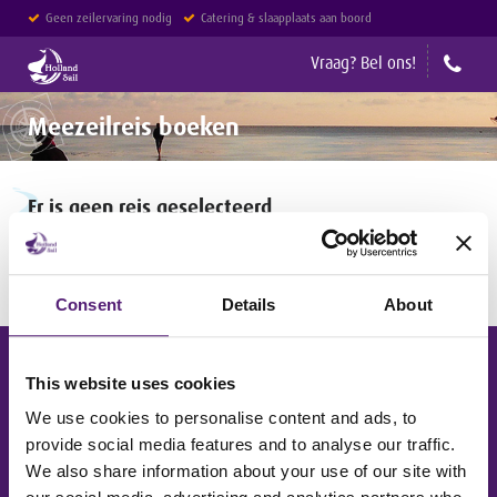
Geen zeilervaring nodig
Catering & slaapplaats aan boord
Geen reserveringskosten
Vraag? Bel ons!
Meezeilreis boeken
Er is geen reis geselecteerd
Kies een reis uit
het reisaanbod
en boek vanaf daar uw reis.
Algemene Voorwaarden HISWA
(167.50 KB)
Consent
Details
About
This website uses cookies
Geen zeilervaring nodig
Catering & slaapplaats aan boord
We use cookies to personalise content and ads, to
Geen reserveringskosten
provide social media features and to analyse our traffic.
Ervaren bemanning
We also share information about your use of our site with