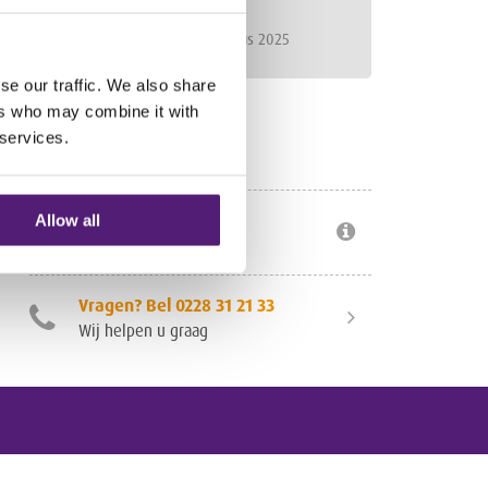
(Halfpension)
0 personen
29 t/m 31 augustus 2025
se our traffic. We also share
ers who may combine it with
10% Kinderkorting
 services.
Voor kinderen < 12 jaar
Veilig betalen
Allow all
Lees meer
Vragen? Bel 0228 31 21 33
Wij helpen u graag