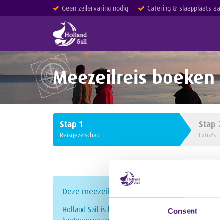
Geen zeilervaring nodig
Catering & slaapplaats a
Meezeilreis boeken
Stap
1
Stap
Reisgezelschap
Extra's
Deze meezeilreis is volgeboekt
Holland Sail is bereikbaar op telefoonnummer
022
Consent