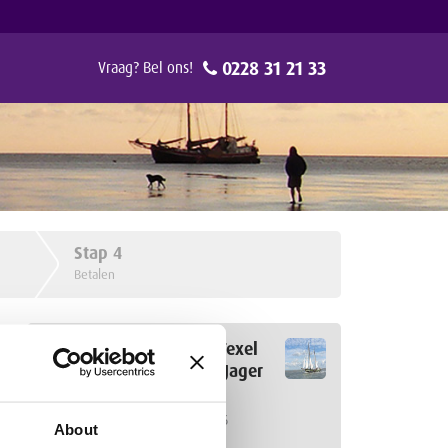
0228 31 21 33
Vraag? Bel ons!
Stap
4
Betalen
Wadden Vogel Festival Texel
met het zeilschip Grote Jager
vanuit Enkhuizen
0 personen
6 t/m 11 mei 2026
About