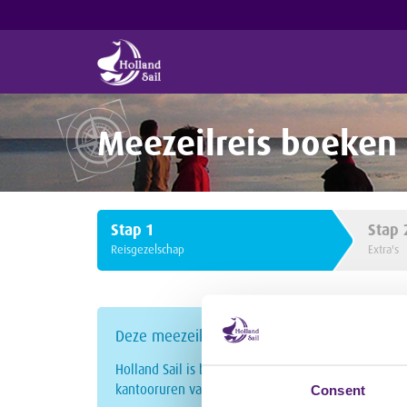
Meezeilreis boeken
Stap
1
Stap
Reisgezelschap
Extra's
Deze meezeilreis is volgeboekt
Holland Sail is bereikbaar op telefoonnummer
022
kantooruren van maandag tot vrijdag van 8.30 – 17.
Consent