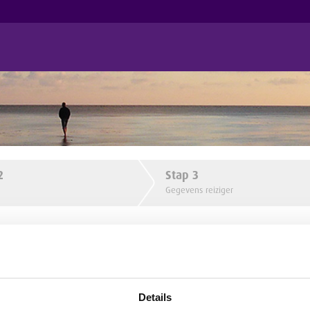
2
Stap
3
Gegevens reiziger
8 31 21 33
of per e-mail
info@hollandsail.nl
(uitsluitend tijdens
00 uur).
Details