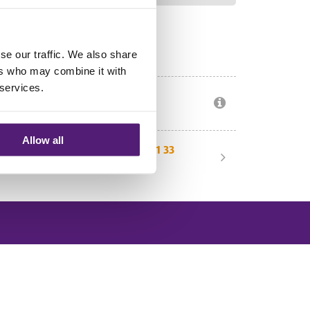
10% Kinderkorting
se our traffic. We also share
Voor kinderen < 12 jaar
ers who may combine it with
 services.
Veilig betalen
Lees meer
Allow all
Vragen? Bel 0228 31 21 33
Wij helpen u graag